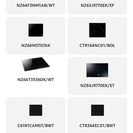
NZ64F3NM1AB/WT
NZ63J9770EK/EF
NZ64M3707AK
CTR164NC01/BOL
NZ64T3536DK/WT
NZ84J9770EK/ET
C61R1CAMST/BWT
CTR364EC01/BWT