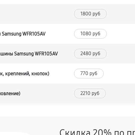
1800 руб
1080 руб
ы Samsung WFR105AV
2480 руб
машины Samsung WFR105AV
770 руб
к, креплений, кнопок)
2210 руб
новление)
1620 руб
Скидка 20% по п
990 руб
уры