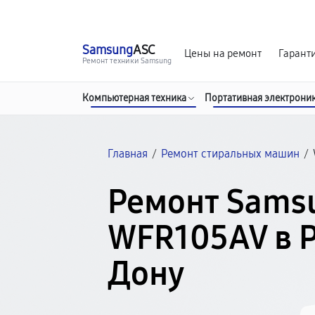
г. Ростов-на-Дону
Ежедневно с 9:00 до 21:00
Samsung
ASC
Цены на ремонт
Гарант
Ремонт техники Samsung
Компьютерная техника
Портативная электрони
Главная
/
Ремонт стиральных машин
/
Ремонт Sams
WFR105AV в Р
Дону