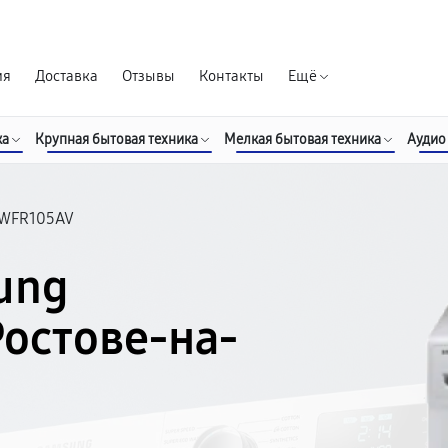
Гарантия д
ия
Доставка
Отзывы
Контакты
Ещё
ка
Крупная бытовая техника
Мелкая бытовая техника
Аудио
WFR105AV
ung
остове-на-