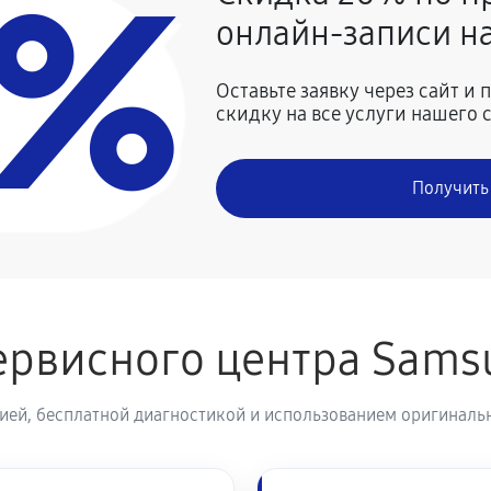
0%
онлайн-записи на
990 руб
Samsung WFR105AV
Оставьте заявку через сайт и
скидку на все услуги нашего 
1620 руб
Получить
900 руб
1400 руб
ервисного центра Sam
1400 руб
машины Samsung WFR105AV
ией, бесплатной диагностикой и использованием оригинальн
680 руб