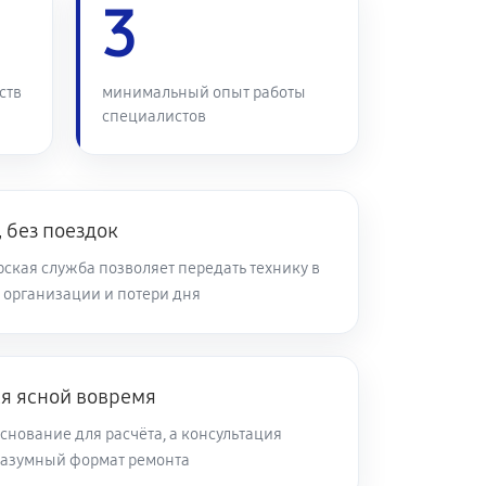
60 минут
3
Заказать
60 минут
Заказать
ств
минимальный опыт работы
специалистов
60 минут
Заказать
60 минут
Заказать
, без поездок
ская служба позволяет передать технику в
 организации и потери дня
60 минут
Заказать
60 минут
Заказать
ся ясной вовремя
снование для расчёта, а консультация
60 минут
Заказать
разумный формат ремонта