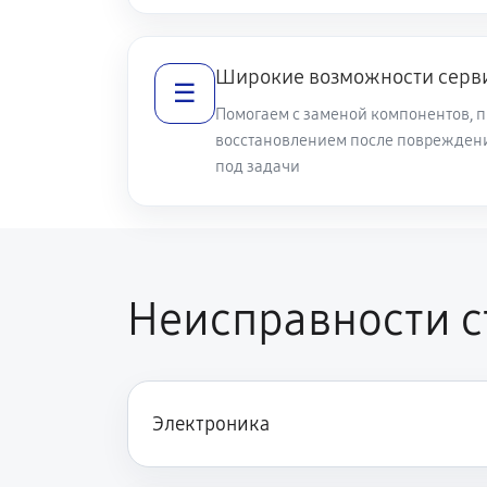
Чистка разбрызгивателя
Широкие возможности серв
☰
Чистка заливного фильтра-сеточк
Помогаем с заменой компонентов, 
восстановлением после повреждени
под задачи
Ремонт или замена петли двери
Замена мотора вентилятора сушк
Неисправности 
Замена верхнего противовеса
Замена нижнего противовеса
Электроника
Замена бака стиральной машины