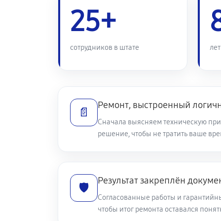
Замена мотора стиральной маши
25+
Ремонт или замена дозатора мою
сотрудников в штате
лет
Замена шкива барабана
Ремонт или замена патрубка
Ремонт, выстроенный логич
📄
Сначала выясняем техническую при
решение, чтобы не тратить ваше вр
Замена жгута электропроводки
Замена сетевого фильтра
Результат закреплён докуме
🛡️
Согласованные работы и гарантийн
Чистка сливного фильтра
чтобы итог ремонта оставался пон