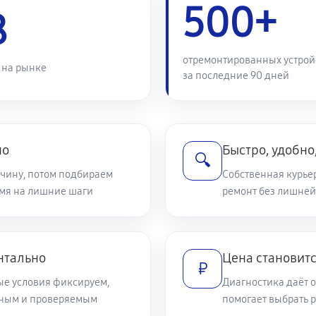
500+
1620 руб
ны Samsung WFR105AV
8
680 руб
щих средств
отремонтированных устрой
 на рынке
за последние 90 дней
1400 руб
1130 руб
но
Быстро, удобно
🔍
чину, потом подбираем
Собственная курьер
емя на лишние шаги
1130 руб
ремонт без лишней
1080 руб
нтально
Цена становит
₽
ые условия фиксируем,
Диагностика даёт о
770 руб
ятным и проверяемым
помогает выбрать 