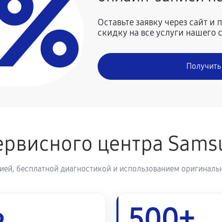
0%
500 руб
alaxy S21 Ultra
Оставьте заявку через сайт и
скидку на все услуги нашего 
1790 руб
Получить
1080 руб
810 руб
ung Galaxy S21 Ultra
ервисного центра Sam
1490 руб
ией, бесплатной диагностикой и использованием оригинальн
450 руб
ng Galaxy S21 Ultra
500+
540 руб
g Galaxy S21 Ultra