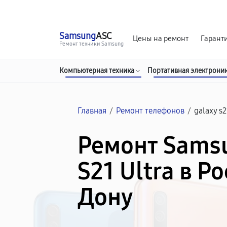
г. Ростов-на-Дону
Ежедневно с 9:00 до 21:00
Samsung
ASC
Цены на ремонт
Гарант
Ремонт техники Samsung
Компьютерная техника
Портативная электрони
Главная
/
Ремонт телефонов
/
galaxy s2
Ремонт Sams
S21 Ultra в Р
Дону