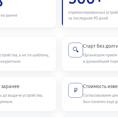
8
720 руб
отремонтированных устрой
 на рынке
за последние 90 дней
500 руб
ng Galaxy S21 Ultra
900 руб
Старт без дол
🔍
тройства, а не по шаблону,
Организуем приём 
аккуратным.
540 руб
и дальнейший пор
Galaxy S21 Ultra
790 руб
 заранее
Стоимость изве
₽
ы до выдачи устройства,
Согласовываем цен
500 руб
Galaxy S21 Ultra
зуемым.
был понятен ещё до
1160 руб
sung Galaxy S21 Ultra