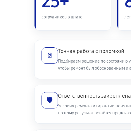
25+
Ремонт корпусных элементов
сотрудников в штате
лет
Ремонт микрофона телефона Samsu
Ремонт мультиконтроллера
Точная работа с поломкой
📄
Подбираем решение по состоянию ус
чтобы ремонт был обоснованным и 
Замена шлейфа телефона Samsung 
Замена разъема питания
Ответственность закреплена
🛡️
Условия ремонта и гарантии понятн
Ремонт камеры телефона Samsung 
поэтому результат остаётся предска
Замена аккумулятора телефона Sam