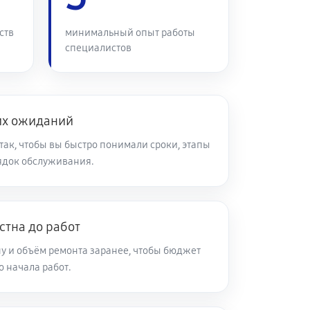
60 минут
Заказать
ств
минимальный опыт работы
специалистов
30 минут
Заказать
60 минут
Заказать
гих ожиданий
так, чтобы вы быстро понимали сроки, этапы
ядок обслуживания.
60 минут
Заказать
45 минут
Заказать
стна до работ
у и объём ремонта заранее, чтобы бюджет
30 минут
Заказать
 начала работ.
60 минут
Заказать