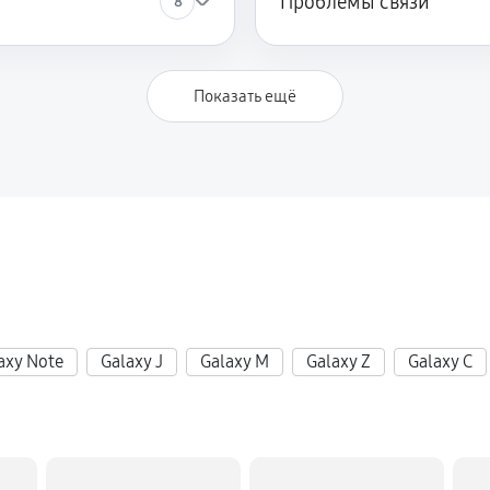
Проблемы связи
8
Показать ещё
axy Note
Galaxy J
Galaxy M
Galaxy Z
Galaxy C