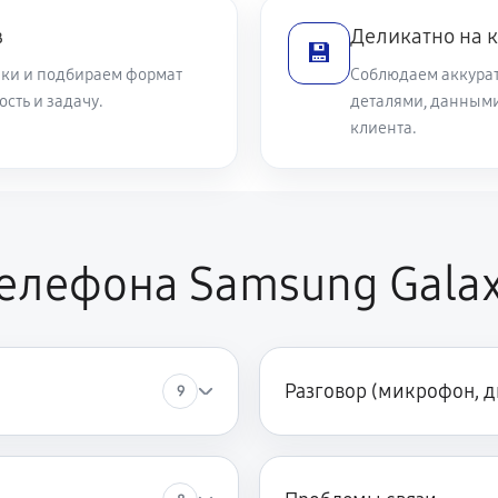
в
Деликатно на 
💾
1070 руб
ики и подбираем формат
Соблюдаем аккурат
сть и задачу.
деталями, данным
клиента.
елефона Samsung Galaxy
Разговор (микрофон, 
9