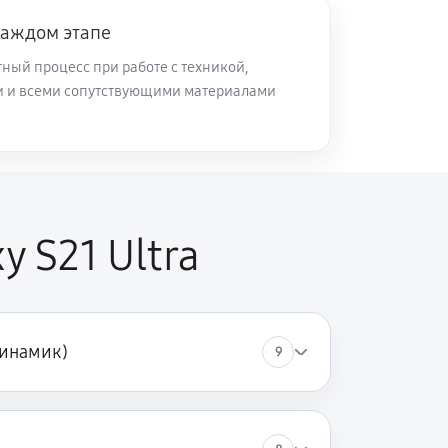
каждом этапе
60 минут
Заказать
ный процесс при работе с техникой,
и и всеми сопутствующими материалами
 S21 Ultra
динамик)
9