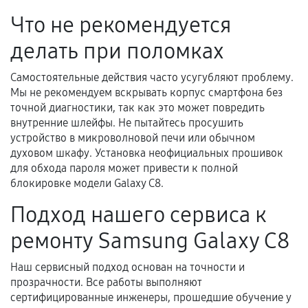
самостоятельно
Что не рекомендуется
Гарантия на выполненные работы может
делать при поломках
сохраняться полностью или частично, если
соблюдены следующие условия:
Самостоятельные действия часто усугубляют проблему.
Предоставленные детали подходят по
Мы не рекомендуем вскрывать корпус смартфона без
техническим параметрам и не имеют внешних
точной диагностики, так как это может повредить
дефектов.
внутренние шлейфы. Не пытайтесь просушить
устройство в микроволновой печи или обычном
Установка была выполнена нашим сервисным
духовом шкафу. Установка неофициальных прошивок
центром.
для обхода пароля может привести к полной
При этом гарантия на сами комплектующие
блокировке модели Galaxy C8.
остается на стороне производителя или
Подход нашего сервиса к
продавца. За качество сторонних деталей
сервисный центр ответственности не несет.
ремонту Samsung Galaxy C8
Наш сервисный подход основан на точности и
прозрачности. Все работы выполняют
сертифицированные инженеры, прошедшие обучение у