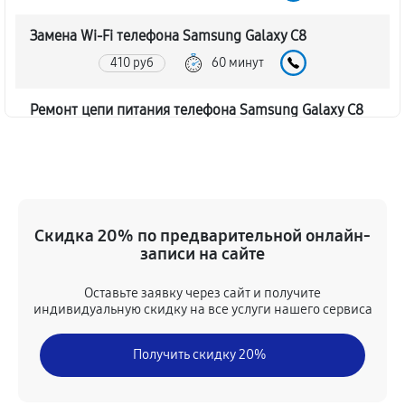
Замена Wi-Fi телефона Samsung Galaxy C8
410 руб
60 минут
Ремонт цепи питания телефона Samsung Galaxy C8
1980 руб
60 минут
Замена USB порта телефона Samsung Galaxy C8
450 руб
60 минут
Скидка 20% по предварительной онлайн-
записи на сайте
Замена камеры телефона Samsung Galaxy C8
500 руб
30 минут
Оставьте заявку через сайт и получите
индивидуальную скидку на все услуги нашего сервиса
Замена кнопки включения
Получить скидку 20%
680 руб
60 минут