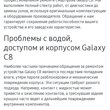
профессиональном ремонте смартфона Galaxy C8. Мы
Документы для подтверждения
выполняем полный спектр работ, от диагностики до
гарантии
замены узлов, используя оригинальные комплектующие
и оборудование производителя. Обращение к нам
Гарантийный талон.
гарантирует сохранение работоспособности вашего
устройства и его заводских характеристик.
Акт выполненных работ с датой, перечнем
услуг и сроком гарантии.
Проблемы с водой,
Документы на установленные комплектующие
доступом и корпусом Galaxy
и кассовый чек.
C8
Наиболее частыми причинами обращения за ремонтом
Расширенная гарантия
устройства Galaxy C8 являются последствия попадания
влаги, утери пароля разблокировки и механические
В некоторых случаях возможно оформление
повреждения корпуса. Эти ситуации требуют разного
расширенной гарантии. Стоимость, сроки и
подхода. Например, контакт с жидкостью может
условия продления согласовываются отдельно и
привести к окислению контактов, а треснувшая задняя
фиксируются в документах.
крышка часто ведет к дальнейшим повреждениям
внутренних компонентов.