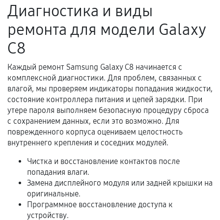
Диагностика и виды
Когда гарантия не действует
ремонта для модели Galaxy
Нарушение правил эксплуатации,
C8
механические повреждения, попадание влаги,
перегрев, коррозия.
Каждый ремонт Samsung Galaxy C8 начинается с
Самостоятельный ремонт или вмешательство
комплексной диагностики. Для проблем, связанных с
третьих лиц.
влагой, мы проверяем индикаторы попадания жидкости,
состояние контроллера питания и цепей зарядки. При
Естественный износ деталей, если иное не
утере пароля выполняем безопасную процедуру сброса
предусмотрено отдельно.
с сохранением данных, если это возможно. Для
поврежденного корпуса оцениваем целостность
Обращение после окончания гарантийного
внутреннего крепления и соседних модулей.
срока.
Чистка и восстановление контактов после
Программные сбои, если это не указано в
попадания влаги.
отдельных условиях.
Замена дисплейного модуля или задней крышки на
оригинальные.
Программное восстановление доступа к
Если комплектующие куплены
устройству.