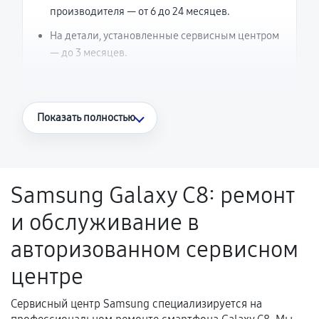
производителя — от 6 до 24 месяцев.
На детали, установленные сервисным центром
— до 3 месяцев.
Что считается гарантийным случаем
Показать полностью
Повторное возникновение неисправности,
напрямую связанной с выполненным
ремонтом.
Samsung Galaxy C8: ремонт
Поломка установленной детали при
и обслуживание в
нормальной эксплуатации в течение
гарантийного срока.
авторизованном сервисном
Несоответствие комплектующей заявленным
центре
техническим характеристикам.
Сервисный центр Samsung специализируется на