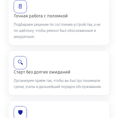
Замена разъема питания
📄
790 руб
45 минут
Точная работа с поломкой
Ремонт камеры телефона Samsung Galaxy A40
Подбираем решение по состоянию устройства, а не
по шаблону, чтобы ремонт был обоснованным и
500 руб
30 минут
аккуратным.
Замена аккумулятора телефона Samsung Galaxy
A40
1160 руб
60 минут
🔍
Старт без долгих ожиданий
Замена заднего стекла / крышки
Организуем приём так, чтобы вы быстро понимали
1070 руб
60 минут
сроки, этапы и дальнейший порядок обслуживания.
🛡️