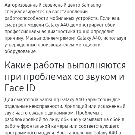
Авторизованный сервисный центр Samsung
Документы для подтверждения
специализируется на восстановлении
гарантии
работоспособности мобильных устройств. Если ваш
смартфон модели Galaxy A40 демонстрирует сбои,
Гарантийный талон.
профессиональная диагностика точно определит
Акт выполненных работ с датой, перечнем
причину. Мы выполняем ремонт Galaxy A40, используя
услуг и сроком гарантии.
утвержденные производителем методики и
оборудование.
Документы на установленные комплектующие
и кассовый чек.
Какие работы выполняются
при проблемах со звуком и
Расширенная гарантия
Face ID
В некоторых случаях возможно оформление
Для смартфона Samsung Galaxy A40 характерны две
расширенной гарантии. Стоимость, сроки и
отдельные неисправности. Хрипящий или искаженный
условия продления согласовываются отдельно и
звук часто связан с динамиком. Проблемы с
разблокировкой по лицу обычно указывают на сбой в
фиксируются в документах.
работе фронтальной камеры или соответствующего
программного модуля. Восстановление Galaxy A40 в