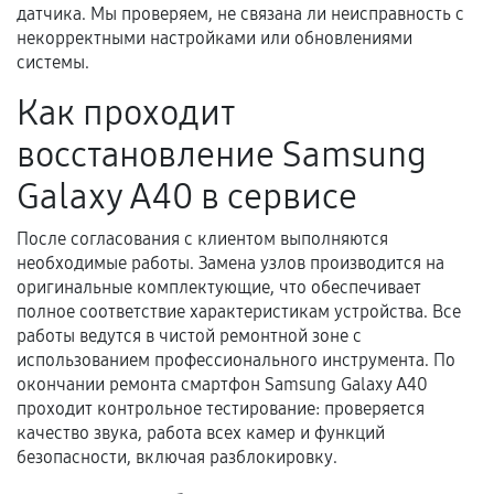
самостоятельно
датчика. Мы проверяем, не связана ли неисправность с
некорректными настройками или обновлениями
Гарантия на выполненные работы может
системы.
сохраняться полностью или частично, если
Как проходит
соблюдены следующие условия:
Предоставленные детали подходят по
восстановление Samsung
техническим параметрам и не имеют внешних
Galaxy A40 в сервисе
дефектов.
Установка была выполнена нашим сервисным
После согласования с клиентом выполняются
центром.
необходимые работы. Замена узлов производится на
При этом гарантия на сами комплектующие
оригинальные комплектующие, что обеспечивает
полное соответствие характеристикам устройства. Все
остается на стороне производителя или
работы ведутся в чистой ремонтной зоне с
продавца. За качество сторонних деталей
использованием профессионального инструмента. По
сервисный центр ответственности не несет.
окончании ремонта смартфон Samsung Galaxy A40
проходит контрольное тестирование: проверяется
качество звука, работа всех камер и функций
безопасности, включая разблокировку.