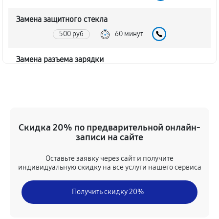
Замена защитного стекла
500 руб
60 минут
Замена разъема зарядки
1070 руб
60 минут
Ремонт динамика телефона Samsung Galaxy A40
500 руб
30 минут
Скидка 20% по предварительной онлайн-
записи на сайте
Замена Wi-Fi телефона Samsung Galaxy A40
410 руб
60 минут
Оставьте заявку через сайт и получите
индивидуальную скидку на все услуги нашего сервиса
Ремонт цепи питания телефона Samsung Galaxy A40
Получить скидку 20%
1980 руб
60 минут