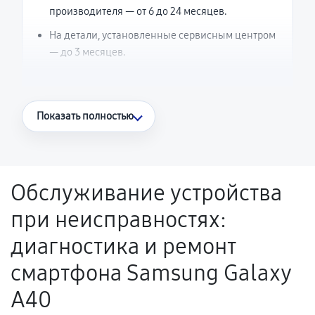
производителя — от 6 до 24 месяцев.
На детали, установленные сервисным центром
— до 3 месяцев.
Что считается гарантийным случаем
Показать полностью
Повторное возникновение неисправности,
напрямую связанной с выполненным
ремонтом.
Обслуживание устройства
Поломка установленной детали при
при неисправностях:
нормальной эксплуатации в течение
гарантийного срока.
диагностика и ремонт
Несоответствие комплектующей заявленным
смартфона Samsung Galaxy
техническим характеристикам.
A40