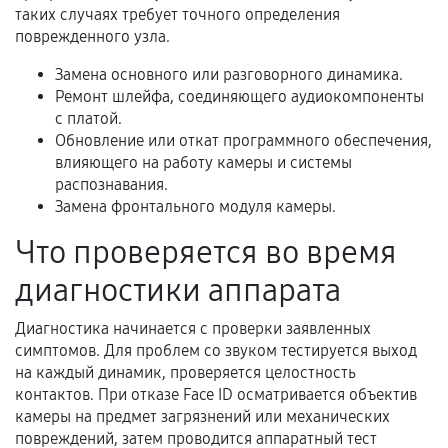
таких случаях требует точного определения
Когда гарантия не действует
поврежденного узла.
Нарушение правил эксплуатации,
Замена основного или разговорного динамика.
Ремонт шлейфа, соединяющего аудиокомпоненты
механические повреждения, попадание влаги,
с платой.
перегрев, коррозия.
Обновление или откат программного обеспечения,
Самостоятельный ремонт или вмешательство
влияющего на работу камеры и системы
третьих лиц.
распознавания.
Замена фронтального модуля камеры.
Естественный износ деталей, если иное не
предусмотрено отдельно.
Что проверяется во время
Обращение после окончания гарантийного
диагностики аппарата
срока.
Диагностика начинается с проверки заявленных
Программные сбои, если это не указано в
симптомов. Для проблем со звуком тестируется выход
отдельных условиях.
на каждый динамик, проверяется целостность
контактов. При отказе Face ID осматривается объектив
камеры на предмет загрязнений или механических
Если комплектующие куплены
повреждений, затем проводится аппаратный тест