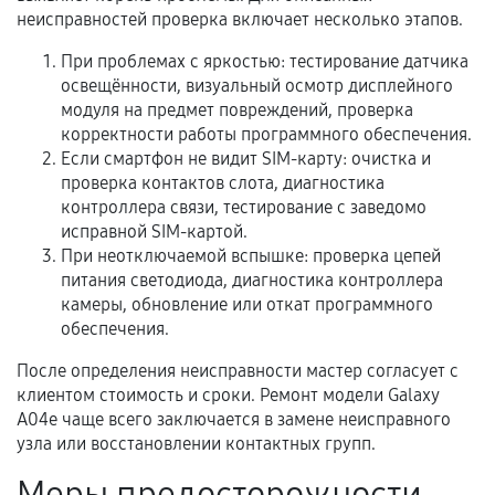
самостоятельно
неисправностей проверка включает несколько этапов.
Гарантия на выполненные работы может
При проблемах с яркостью: тестирование датчика
сохраняться полностью или частично, если
освещённости, визуальный осмотр дисплейного
модуля на предмет повреждений, проверка
соблюдены следующие условия:
корректности работы программного обеспечения.
Предоставленные детали подходят по
Если смартфон не видит SIM-карту: очистка и
техническим параметрам и не имеют внешних
проверка контактов слота, диагностика
дефектов.
контроллера связи, тестирование с заведомо
Установка была выполнена нашим сервисным
исправной SIM-картой.
При неотключаемой вспышке: проверка цепей
центром.
питания светодиода, диагностика контроллера
При этом гарантия на сами комплектующие
камеры, обновление или откат программного
остается на стороне производителя или
обеспечения.
продавца. За качество сторонних деталей
сервисный центр ответственности не несет.
После определения неисправности мастер согласует с
клиентом стоимость и сроки. Ремонт модели Galaxy
A04e чаще всего заключается в замене неисправного
узла или восстановлении контактных групп.
Меры предосторожности