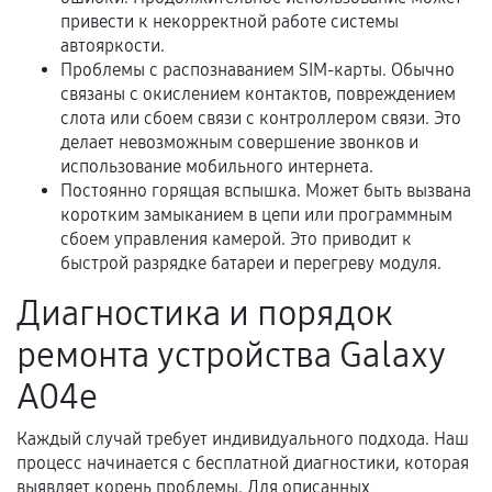
привести к некорректной работе системы
Когда гарантия не действует
автояркости.
Проблемы с распознаванием SIM-карты. Обычно
Нарушение правил эксплуатации,
связаны с окислением контактов, повреждением
механические повреждения, попадание влаги,
слота или сбоем связи с контроллером связи. Это
перегрев, коррозия.
делает невозможным совершение звонков и
использование мобильного интернета.
Самостоятельный ремонт или вмешательство
Постоянно горящая вспышка. Может быть вызвана
третьих лиц.
коротким замыканием в цепи или программным
Естественный износ деталей, если иное не
сбоем управления камерой. Это приводит к
предусмотрено отдельно.
быстрой разрядке батареи и перегреву модуля.
Обращение после окончания гарантийного
Диагностика и порядок
срока.
ремонта устройства Galaxy
Программные сбои, если это не указано в
A04e
отдельных условиях.
Каждый случай требует индивидуального подхода. Наш
процесс начинается с бесплатной диагностики, которая
Если комплектующие куплены
выявляет корень проблемы. Для описанных