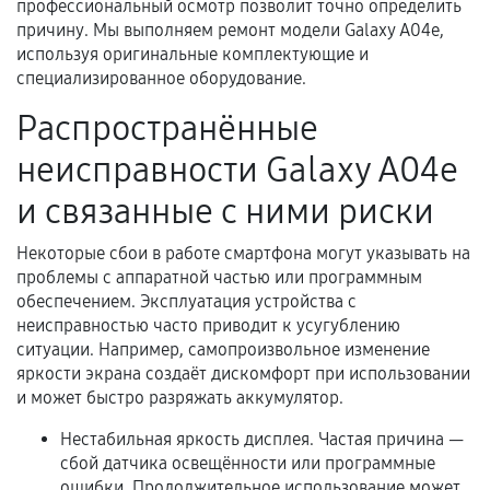
профессиональный осмотр позволит точно определить
Документы для подтверждения
причину. Мы выполняем ремонт модели Galaxy A04e,
гарантии
используя оригинальные комплектующие и
специализированное оборудование.
Гарантийный талон.
Распространённые
Акт выполненных работ с датой, перечнем
услуг и сроком гарантии.
неисправности Galaxy A04e
Документы на установленные комплектующие
и связанные с ними риски
и кассовый чек.
Некоторые сбои в работе смартфона могут указывать на
проблемы с аппаратной частью или программным
обеспечением. Эксплуатация устройства с
Расширенная гарантия
неисправностью часто приводит к усугублению
ситуации. Например, самопроизвольное изменение
В некоторых случаях возможно оформление
яркости экрана создаёт дискомфорт при использовании
расширенной гарантии. Стоимость, сроки и
и может быстро разряжать аккумулятор.
условия продления согласовываются отдельно и
фиксируются в документах.
Нестабильная яркость дисплея. Частая причина —
сбой датчика освещённости или программные
ошибки. Продолжительное использование может