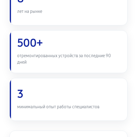
лет на рынке
Ремонт микрофона телефона Samsung Galaxy A04e
500 руб
30 минут
Ремонт мультиконтроллера
500+
900 руб
60 минут
отремонтированных устройств за последние 90
Замена шлейфа телефона Samsung Galaxy A04e
дней
540 руб
60 минут
Замена разъема питания
3
790 руб
45 минут
минимальный опыт работы специалистов
Ремонт камеры телефона Samsung Galaxy A04e
500 руб
30 минут