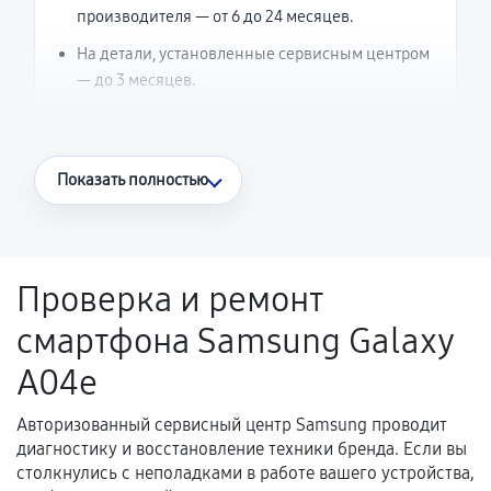
производителя — от 6 до 24 месяцев.
На детали, установленные сервисным центром
— до 3 месяцев.
Что считается гарантийным случаем
Показать полностью
Повторное возникновение неисправности,
напрямую связанной с выполненным
ремонтом.
Проверка и ремонт
Поломка установленной детали при
смартфона Samsung Galaxy
нормальной эксплуатации в течение
гарантийного срока.
A04e
Несоответствие комплектующей заявленным
техническим характеристикам.
Авторизованный сервисный центр Samsung проводит
диагностику и восстановление техники бренда. Если вы
столкнулись с неполадками в работе вашего устройства,