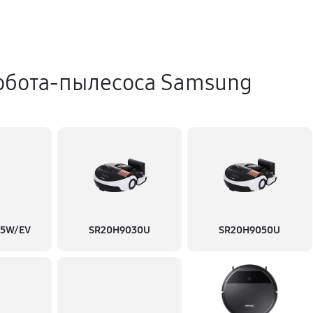
обота-пылесоса Samsung
35W/EV
SR20H9030U
SR20H9050U