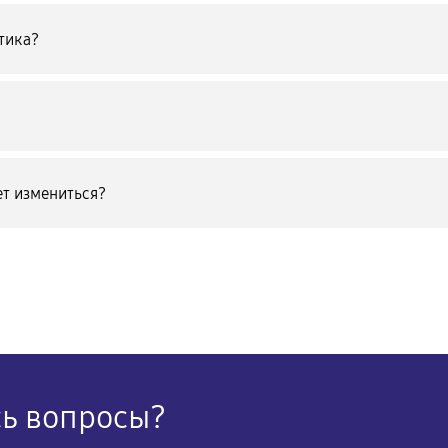
тика?
т измениться?
сь вопросы?