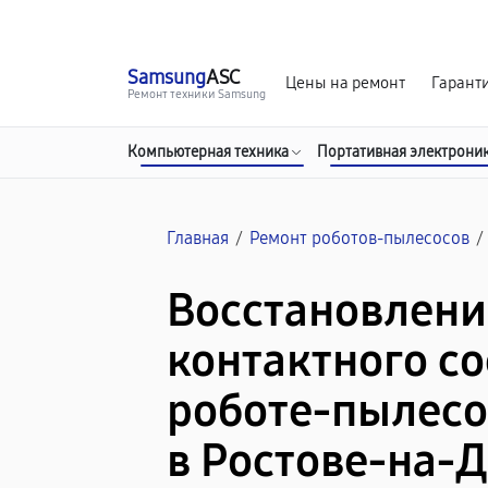
г. Ростов-на-Дону
Ежедневно с 9:00 до 21:00
Samsung
ASC
Цены на ремонт
Гарант
Ремонт техники Samsung
Компьютерная техника
Портативная электрони
Главная
/
Ремонт роботов-пылесосов
/
Восстановлени
контактного с
роботе-пылесо
в Ростове-на-