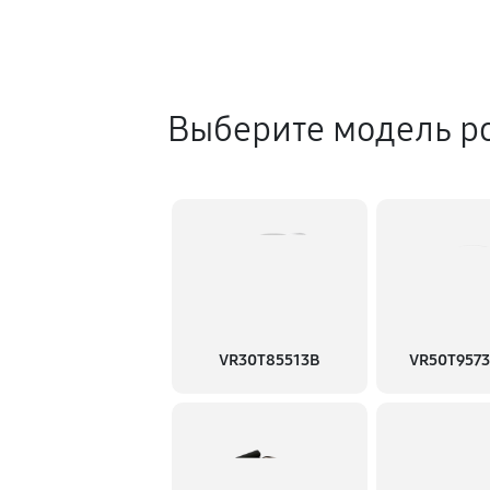
Выберите модель р
VR30T85513B
VR50T957