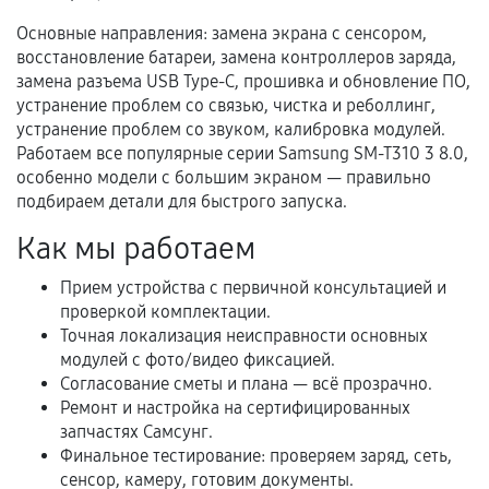
Основные направления: замена экрана с сенсором,
восстановление батареи, замена контроллеров заряда,
Когда гарантия не действует
замена разъема USB Type-C, прошивка и обновление ПО,
устранение проблем со связью, чистка и реболлинг,
Нарушение правил эксплуатации,
устранение проблем со звуком, калибровка модулей.
механические повреждения, попадание влаги,
Работаем все популярные серии Samsung SM-T310 3 8.0,
перегрев, коррозия.
особенно модели с большим экраном — правильно
Самостоятельный ремонт или вмешательство
подбираем детали для быстрого запуска.
третьих лиц.
Как мы работаем
Естественный износ деталей, если иное не
предусмотрено отдельно.
Прием устройства с первичной консультацией и
проверкой комплектации.
Обращение после окончания гарантийного
Точная локализация неисправности основных
срока.
модулей с фото/видео фиксацией.
Согласование сметы и плана — всё прозрачно.
Программные сбои, если это не указано в
Ремонт и настройка на сертифицированных
отдельных условиях.
запчастях Самсунг.
Финальное тестирование: проверяем заряд, сеть,
сенсор, камеру, готовим документы.