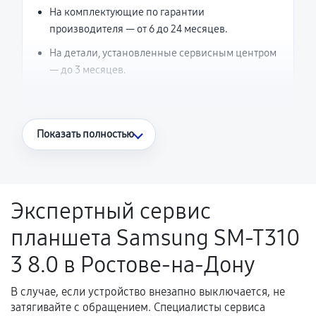
На комплектующие по гарантии
производителя — от 6 до 24 месяцев.
На детали, установленные сервисным центром
— до 3 месяцев.
Что считается гарантийным случаем
Показать полностью
Повторное возникновение неисправности,
напрямую связанной с выполненным
ремонтом.
Экспертный сервис
Поломка установленной детали при
планшета Samsung SM-T310
нормальной эксплуатации в течение
гарантийного срока.
3 8.0 в Ростове-на-Дону
Несоответствие комплектующей заявленным
техническим характеристикам.
В случае, если устройство внезапно выключается, не
затягивайте с обращением. Специалисты сервиса