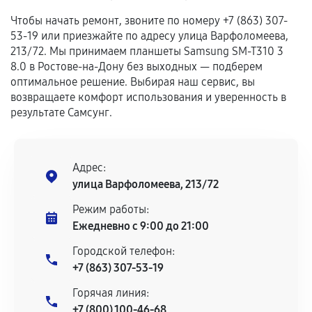
Если комплектующие куплены
Чтобы начать ремонт, звоните по номеру +7 (863) 307-
самостоятельно
53-19 или приезжайте по адресу улица Варфоломеева,
213/72. Мы принимаем планшеты Samsung SM-T310 3
Гарантия на выполненные работы может
8.0 в Ростове-на-Дону без выходных — подберем
сохраняться полностью или частично, если
оптимальное решение. Выбирая наш сервис, вы
соблюдены следующие условия:
возвращаете комфорт использования и уверенность в
Предоставленные детали подходят по
результате Самсунг.
техническим параметрам и не имеют внешних
дефектов.
Установка была выполнена нашим сервисным
Адрес:
центром.
улица Варфоломеева, 213/72
При этом гарантия на сами комплектующие
Режим работы:
остается на стороне производителя или
Ежедневно с 9:00 до 21:00
продавца. За качество сторонних деталей
сервисный центр ответственности не несет.
Городской телефон:
+7 (863) 307-53-19
Горячая линия:
+7 (800) 100-46-68