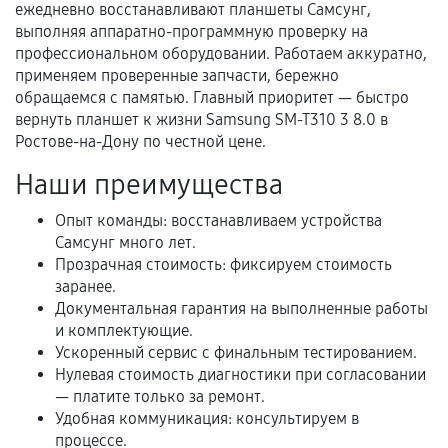
ежедневно восстанавливают планшеты Самсунг,
выполняя аппаратно-программную проверку на
Документы для подтверждения
профессиональном оборудовании. Работаем аккуратно,
гарантии
применяем проверенные запчасти, бережно
обращаемся с памятью. Главный приоритет — быстро
Гарантийный талон.
вернуть планшет к жизни Samsung SM-T310 3 8.0 в
Ростове-на-Дону по честной цене.
Акт выполненных работ с датой, перечнем
услуг и сроком гарантии.
Наши преимущества
Документы на установленные комплектующие
Опыт команды: восстанавливаем устройства
и кассовый чек.
Самсунг много лет.
Прозрачная стоимость: фиксируем стоимость
заранее.
Расширенная гарантия
Документальная гарантия на выполненные работы
и комплектующие.
В некоторых случаях возможно оформление
Ускоренный сервис с финальным тестированием.
расширенной гарантии. Стоимость, сроки и
Нулевая стоимость диагностики при согласовании
— платите только за ремонт.
условия продления согласовываются отдельно и
Удобная коммуникация: консультируем в
фиксируются в документах.
процессе.