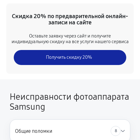
Замена передней панели
Скидка 20% по предварительной онлайн-
2430 руб
60 минут
записи на сайте
Замена устройства стабилизации
Оставьте заявку через сайт и получите
индивидуальную скидку на все услуги нашего сервиса
2570 руб
60 минут
Получить скидку 20%
Замена фокусировочного экрана
2430 руб
60 минут
Замена контроллера питания
2250 руб
60 минут
Неисправности фотоаппарата
Samsung
Замена CCD/CMOS матрицы
3870 руб
60 минут
Замена корпуса
Общие поломки
8
1980 руб
60 минут