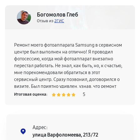
Богомолов Глеб
Отзыв из
2ГИС
Ремонт моего фотоаппарата Samsung в сервисном
центре был выполнен на отлично! Я проводил
фотосессию, когда мой фотоаппарат внезапно
перестал работать. Не знал, как быть, но, к счастью,
мне порекомендовали обратиться в этот
сервисный центр. Сразу позвонил, договорился о
визите. Был приятно удивлен, узнав, что ремонт
моего фотоаппарата займет всего несколько
5
Итоговая оценка:
часов. Хочу всем порекомендовать этих мастеров!
Адрес:
улица Варфоломеева, 213/72