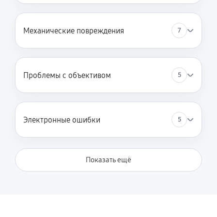
Замена затвора
Механические повреждения
7
2070 руб
60 минут
Замена материнской платы
2970 руб
60 минут
Проблемы с объективом
5
Замена платы отсека карты памяти
3420 руб
60 минут
Электронные ошибки
5
Устранение битых пикселей на CCD/CMOS матрице
3510 руб
60 минут
Показать ещё
Чистка CCD/CMOS матрицы
3150 руб
60 минут
Замена байонета