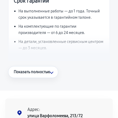
Срок гарантии
На выполненные работы — до 1 года. Точный
срок указывается в гарантийном талоне.
На комплектующие по гарантии
производителя — от 6 до 24 месяцев.
На детали, установленные сервисным центром
— до 3 месяцев.
Что считается гарантийным случаем
Показать полностью
Повторное возникновение неисправности,
напрямую связанной с выполненным
ремонтом.
Поломка установленной детали при
нормальной эксплуатации в течение
Адрес:
гарантийного срока.
улица Варфоломеева, 213/72