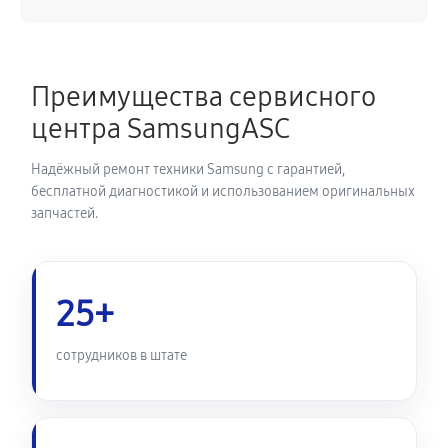
450 руб
60 минут
Замена термодатчика духового шкафа Samsung
Преимущества сервисного
BF65CCPSTR
центра SamsungASC
810 руб
60 минут
Надёжный ремонт техники Samsung с гарантией,
Замена панели управления
бесплатной диагностикой и использованием оригинальных
запчастей.
1350 руб
60 минут
25+
сотрудников в штате