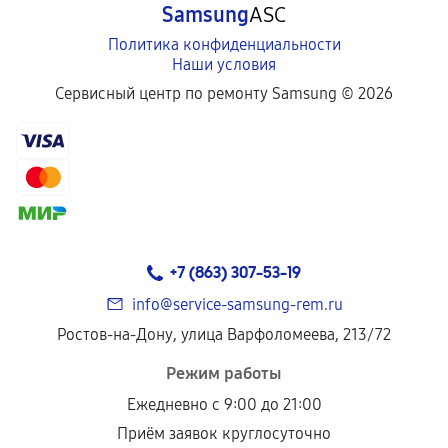
Samsung
ASC
отдельных условиях.
Политика конфиденциальности
Наши условия
Если комплектующие куплены
Сервисный центр по ремонту Samsung ©
2026
самостоятельно
Гарантия на выполненные работы может
сохраняться полностью или частично, если
соблюдены следующие условия:
Предоставленные детали подходят по
техническим параметрам и не имеют внешних
+7 (863) 307-53-19
дефектов.
info@service-samsung-rem.ru
Установка была выполнена нашим сервисным
Ростов-на-Дону, улица Варфоломеева, 213/72
центром.
При этом гарантия на сами комплектующие
Режим работы
остается на стороне производителя или
Ежедневно с 9:00 до 21:00
продавца. За качество сторонних деталей
Приём заявок круглосуточно
сервисный центр ответственности не несет.