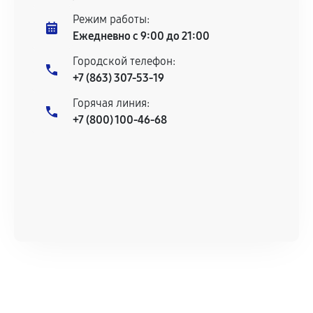
Несоответствие комплектующей заявленным
Режим работы:
техническим характеристикам.
Ежедневно с 9:00 до 21:00
Городской телефон:
+7 (863) 307-53-19
Документы для подтверждения
Горячая линия:
гарантии
+7 (800) 100-46-68
Гарантийный талон.
Акт выполненных работ с датой, перечнем
услуг и сроком гарантии.
Документы на установленные комплектующие
и кассовый чек.
Расширенная гарантия
В некоторых случаях возможно оформление