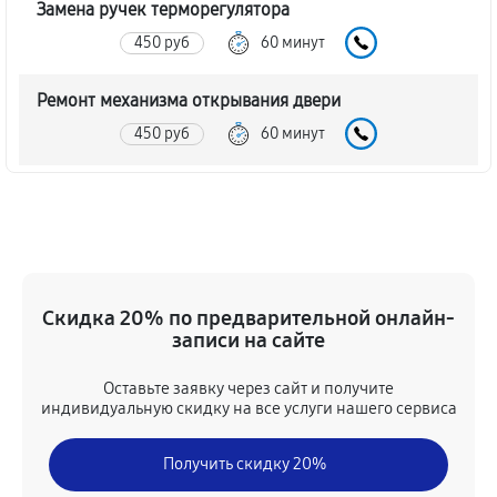
Замена ручек терморегулятора
450 руб
60 минут
Ремонт механизма открывания двери
450 руб
60 минут
Замена ТЭН духового шкафа Samsung BF65CCPSTR
1080 руб
60 минут
Замена таймера духового шкафа Samsung
BF65CCPSTR
Скидка 20% по предварительной онлайн-
записи на сайте
450 руб
60 минут
Оставьте заявку через сайт и получите
Замена предохранителя
индивидуальную скидку на все услуги нашего сервиса
630 руб
60 минут
Получить скидку 20%
Замена шнура питания