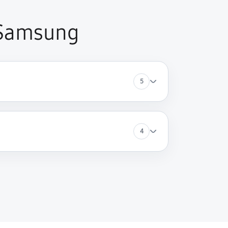
 Samsung
5
4