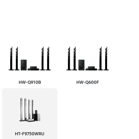
HW‑Q910B
HW‑Q600F
HT-F9750WRU