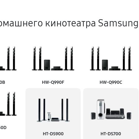
омашнего кинотеатра Samsung
0B
HW‑Q990F
HW‑Q990C
50D
HT-DS900
HT-DS700