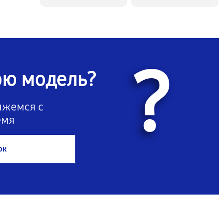
?
ою модель?
вяжемся с
емя
ок