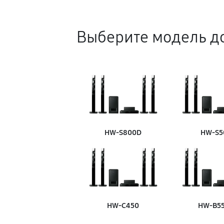
Выберите модель д
HW‑S800D
HW‑S5
HW‑C450
HW‑B5